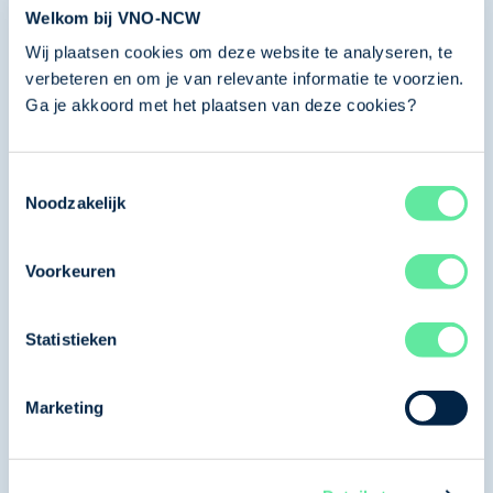
Welkom bij VNO-NCW
Conjunctuur
Wij plaatsen cookies om deze website te analyseren, te
Financiering
verbeteren en om je van relevante informatie te voorzien.
Fiscaliteit
Ga je akkoord met het plaatsen van deze cookies?
Investeringsklimaat in Nederland
Lokale lasten
Toestemmingsselectie
Werkgeverslasten
Noodzakelijk
Onderwijs
Voorkeuren
Onderwijs en scholing
Randvoorwaarden
Statistieken
Accountancy
Marketing
Financiële sector
Gezondheidszorg
Ruimtelijke inrichting