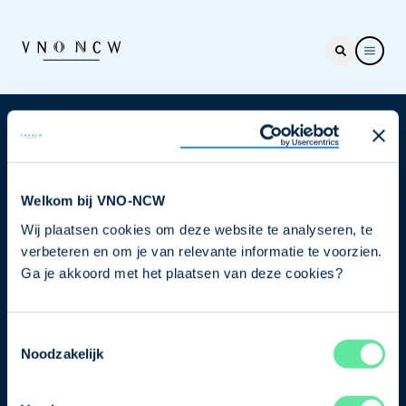
Nieuwsbrief
Elke week hét nieuws dat ondernemers raakt. Schrijf
je nu in voor de VNO-NCW nieuwsbrief.
Welkom bij VNO-NCW
Wij plaatsen cookies om deze website te analyseren, te
Schrijf je in
verbeteren en om je van relevante informatie te voorzien.
Ga je akkoord met het plaatsen van deze cookies?
Direct naar
Toestemmingsselectie
Ons verhaal
Noodzakelijk
Contact