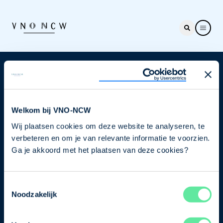
Nieuwsbrief
Elke week hét nieuws dat ondernemers raakt. Schrijf
je nu in voor de VNO-NCW nieuwsbrief.
Welkom bij VNO-NCW
Wij plaatsen cookies om deze website te analyseren, te
Schrijf je in
verbeteren en om je van relevante informatie te voorzien.
Ga je akkoord met het plaatsen van deze cookies?
Direct naar
Toestemmingsselectie
Ons verhaal
Noodzakelijk
Contact