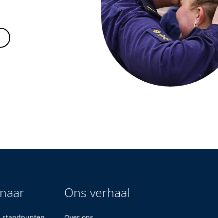
 naar
Ons verhaal
n standpunten
Over ons