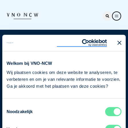
Nieuwsbrief
Elke week hét nieuws dat ondernemers raakt. Schrijf
je nu in voor de VNO-NCW nieuwsbrief.
Welkom bij VNO-NCW
Wij plaatsen cookies om deze website te analyseren, te
Schrijf je in
verbeteren en om je van relevante informatie te voorzien.
Ga je akkoord met het plaatsen van deze cookies?
Direct naar
Toestemmingsselectie
Ons verhaal
Noodzakelijk
Contact