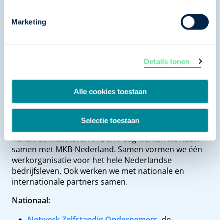
voor ondernemers en de maatschappij. Via onze
programma’s bieden branches hun eigen leden
Marketing
ondersteuning bij aankomende wetgeving en
maatschappelijke transities. Zo vormen we een
betrouwbare schakel tussen beleid en praktijk.
Details tonen
Alle cookies toestaan
Samenwerken: nationaal en
internationaal
Selectie toestaan
Vanuit de Malietoren in Den Haag werken we nauw
samen met MKB-Nederland. Samen vormen we één
werkorganisatie voor het hele Nederlandse
bedrijfsleven. Ook werken we met nationale en
internationale partners samen.
Nationaal:
Netwerk Zelfstandig Ondernemers
, de