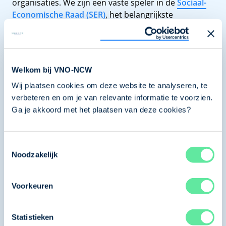
organisaties. We zijn een vaste speler in de
Sociaal-
Economische Raad (SER)
, het belangrijkste
adviesorgaan van de regering op sociaal en
economisch gebied. En we spelen een grote rol in de
Stichting van de Arbeid, het overlegorgaan van
werkgevers en vakbonden.
Welkom bij VNO-NCW
…en in Europa
Wij plaatsen cookies om deze website te analyseren, te
Ook in Brussel laten we ons horen. VNO-NCW heeft
verbeteren en om je van relevante informatie te voorzien.
vier zetels in het Europees Economisch en Sociaal
Ga je akkoord met het plaatsen van deze cookies?
Comité (de Europese SER), dat de Europese
Commissie adviseert over alle relevante dossiers.
Toestemmingsselectie
We vertalen beleid naar de
Noodzakelijk
praktijk
Voorkeuren
Belangen behartigen is één kant van het verhaal. De
andere kant: zorgen dat wat er in Den Haag en
Brussel besloten wordt, ook daadwerkelijk werkt
Statistieken