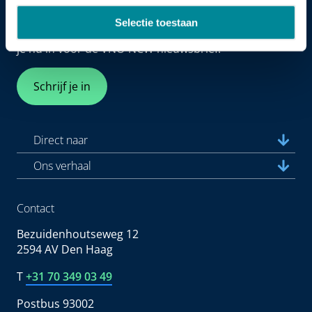
Nieuwsbrief
Selectie toestaan
Elke week hét nieuws dat ondernemers raakt. Schrijf
je nu in voor de VNO-NCW nieuwsbrief.
Schrijf je in
Direct naar
Ons verhaal
Contact
Bezuidenhoutseweg 12
2594 AV Den Haag
T
+31 70 349 03 49
Postbus 93002