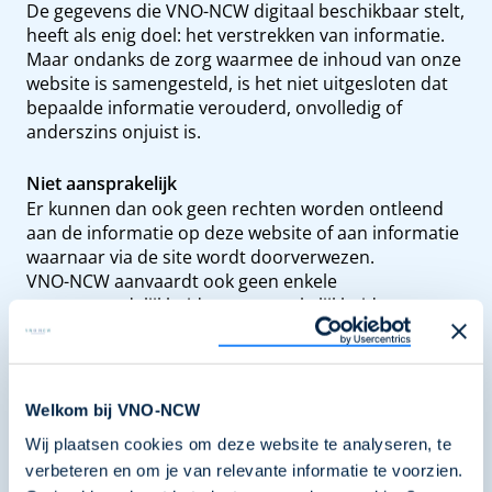
De gegevens die VNO-NCW digitaal beschikbaar stelt,
heeft als enig doel: het verstrekken van informatie.
Maar ondanks de zorg waarmee de inhoud van onze
website is samengesteld, is het niet uitgesloten dat
bepaalde informatie verouderd, onvolledig of
anderszins onjuist is.
Niet aansprakelijk
Er kunnen dan ook geen rechten worden ontleend
aan de informatie op deze website of aan informatie
waarnaar via de site wordt doorverwezen.
VNO-NCW aanvaardt ook geen enkele
verantwoordelijkheid en aansprakelijkheid voor
enige schade, van welke aard ook, die het directe of
indirecte gevolg is van handelingen en/of
beslissingen die geheel of gedeeltelijk zijn gebaseerd
op de informatie welke op deze website is
Welkom bij VNO-NCW
samengebracht.
Wij plaatsen cookies om deze website te analyseren, te
verbeteren en om je van relevante informatie te voorzien.
Copyrights