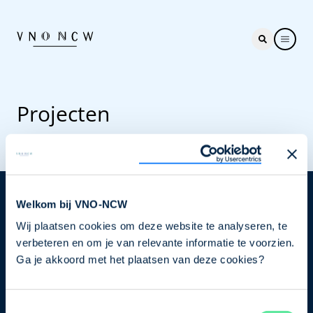
Projecten
Welkom bij VNO-NCW
Nieuwsbrief
Wij plaatsen cookies om deze website te analyseren, te
Elke week hét nieuws dat ondernemers raakt. Schrijf
verbeteren en om je van relevante informatie te voorzien.
je nu in voor de VNO-NCW nieuwsbrief.
Ga je akkoord met het plaatsen van deze cookies?
Schrijf je in
Toestemmingsselectie