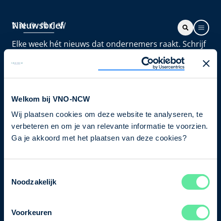
Nieuwsbrief
Elke week hét nieuws dat ondernemers raakt. Schrijf
je nu in voor de VNO-NCW nieuwsbrief.
Schrijf je in
Welkom bij VNO-NCW
Wij plaatsen cookies om deze website te analyseren, te
Direct naar
verbeteren en om je van relevante informatie te voorzien.
Ons verhaal
Ga je akkoord met het plaatsen van deze cookies?
Contact
Toestemmingsselectie
Noodzakelijk
Bezuidenhoutseweg 12
2594 AV Den Haag
Voorkeuren
T
+31 70 349 03 49