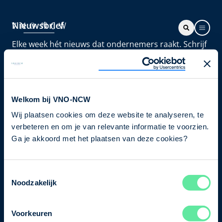
Nieuwsbrief
Elke week hét nieuws dat ondernemers raakt. Schrijf
je nu in voor de VNO-NCW nieuwsbrief.
Schrijf je in
Welkom bij VNO-NCW
Wij plaatsen cookies om deze website te analyseren, te
Direct naar
verbeteren en om je van relevante informatie te voorzien.
Ons verhaal
Ga je akkoord met het plaatsen van deze cookies?
Contact
Toestemmingsselectie
Noodzakelijk
Bezuidenhoutseweg 12
2594 AV Den Haag
Voorkeuren
T
+31 70 349 03 49