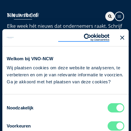
Nieuwsbrief
Elke week hét nieuws dat ondernemers raakt. Schrijf
je nu in voor de VNO-NCW nieuwsbrief.
Schrijf je in
Welkom bij VNO-NCW
Wij plaatsen cookies om deze website te analyseren, te
Direct naar
verbeteren en om je van relevante informatie te voorzien.
Ons verhaal
Ga je akkoord met het plaatsen van deze cookies?
Contact
Toestemmingsselectie
Noodzakelijk
Bezuidenhoutseweg 12
2594 AV Den Haag
Voorkeuren
T
+31 70 349 03 49