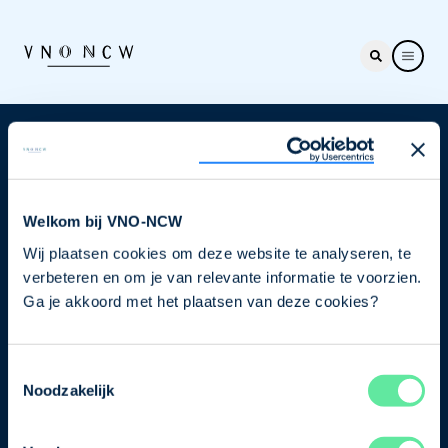
Nieuwsbrief
Elke week hét nieuws dat ondernemers raakt. Schrijf
je nu in voor de VNO-NCW nieuwsbrief.
Welkom bij VNO-NCW
Wij plaatsen cookies om deze website te analyseren, te
Schrijf je in
verbeteren en om je van relevante informatie te voorzien.
Ga je akkoord met het plaatsen van deze cookies?
Direct naar
Toestemmingsselectie
Ons verhaal
Noodzakelijk
Contact