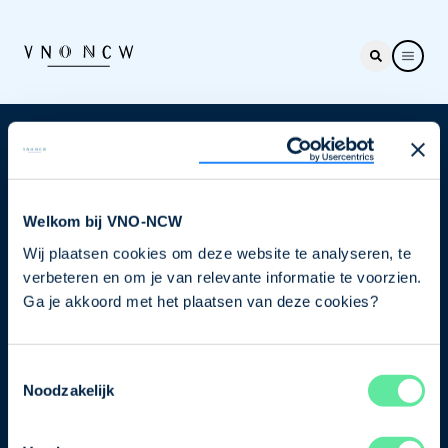
Nieuwsbrief
Elke week hét nieuws dat ondernemers raakt. Schrijf
je nu in voor de VNO-NCW nieuwsbrief.
Welkom bij VNO-NCW
Wij plaatsen cookies om deze website te analyseren, te
Schrijf je in
verbeteren en om je van relevante informatie te voorzien.
Ga je akkoord met het plaatsen van deze cookies?
Direct naar
Toestemmingsselectie
Ons verhaal
Noodzakelijk
Contact