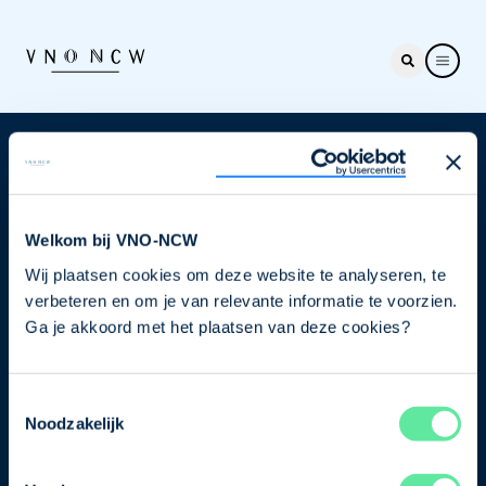
Nieuwsbrief
Elke week hét nieuws dat ondernemers raakt. Schrijf
je nu in voor de VNO-NCW nieuwsbrief.
Welkom bij VNO-NCW
Wij plaatsen cookies om deze website te analyseren, te
Schrijf je in
verbeteren en om je van relevante informatie te voorzien.
Ga je akkoord met het plaatsen van deze cookies?
Direct naar
Toestemmingsselectie
Ons verhaal
Noodzakelijk
Contact