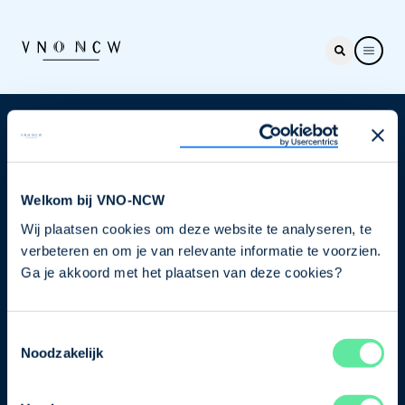
Nieuwsbrief
Elke week hét nieuws dat ondernemers raakt. Schrijf
je nu in voor de VNO-NCW nieuwsbrief.
Welkom bij VNO-NCW
Wij plaatsen cookies om deze website te analyseren, te
Schrijf je in
verbeteren en om je van relevante informatie te voorzien.
Ga je akkoord met het plaatsen van deze cookies?
Direct naar
Toestemmingsselectie
Ons verhaal
Noodzakelijk
Contact