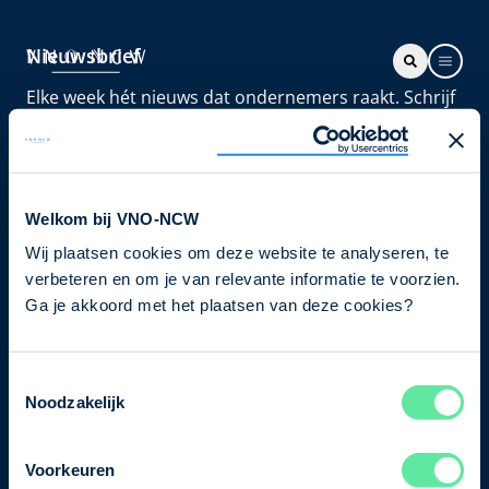
Nieuwsbrief
Elke week hét nieuws dat ondernemers raakt. Schrijf
je nu in voor de VNO-NCW nieuwsbrief.
Schrijf je in
Welkom bij VNO-NCW
Wij plaatsen cookies om deze website te analyseren, te
Direct naar
verbeteren en om je van relevante informatie te voorzien.
Ons verhaal
Ga je akkoord met het plaatsen van deze cookies?
Contact
Toestemmingsselectie
Noodzakelijk
Bezuidenhoutseweg 12
2594 AV Den Haag
Voorkeuren
T
+31 70 349 03 49