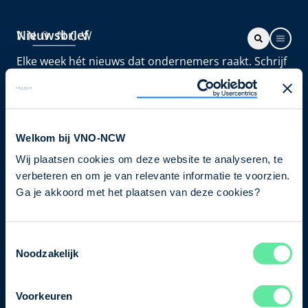
Nieuwsbrief
Elke week hét nieuws dat ondernemers raakt. Schrijf
je nu in voor de VNO-NCW nieuwsbrief.
Schrijf je in
Welkom bij VNO-NCW
Wij plaatsen cookies om deze website te analyseren, te
Direct naar
verbeteren en om je van relevante informatie te voorzien.
Ons verhaal
Ga je akkoord met het plaatsen van deze cookies?
Contact
Toestemmingsselectie
Noodzakelijk
Bezuidenhoutseweg 12
2594 AV Den Haag
Voorkeuren
T
+31 70 349 03 49