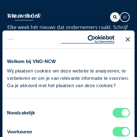
Nieuwsbrief
Elke week hét nieuws dat ondernemers raakt. Schrijf
je nu in voor de VNO-NCW nieuwsbrief.
Schrijf je in
Welkom bij VNO-NCW
Wij plaatsen cookies om deze website te analyseren, te
Direct naar
verbeteren en om je van relevante informatie te voorzien.
Ons verhaal
Ga je akkoord met het plaatsen van deze cookies?
Contact
Toestemmingsselectie
Noodzakelijk
Bezuidenhoutseweg 12
2594 AV Den Haag
Voorkeuren
T
+31 70 349 03 49