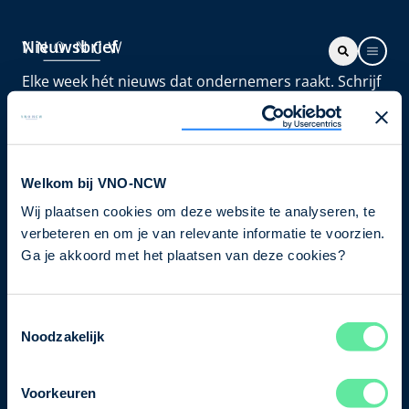
Nieuwsbrief
Elke week hét nieuws dat ondernemers raakt. Schrijf
je nu in voor de VNO-NCW nieuwsbrief.
Schrijf je in
Welkom bij VNO-NCW
Wij plaatsen cookies om deze website te analyseren, te
Direct naar
verbeteren en om je van relevante informatie te voorzien.
Ons verhaal
Ga je akkoord met het plaatsen van deze cookies?
Contact
Toestemmingsselectie
Noodzakelijk
Bezuidenhoutseweg 12
2594 AV Den Haag
Voorkeuren
T
+31 70 349 03 49