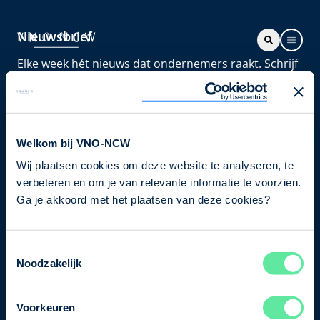
Nieuwsbrief
Elke week hét nieuws dat ondernemers raakt. Schrijf
je nu in voor de VNO-NCW nieuwsbrief.
Schrijf je in
Welkom bij VNO-NCW
Wij plaatsen cookies om deze website te analyseren, te
Direct naar
verbeteren en om je van relevante informatie te voorzien.
Ons verhaal
Ga je akkoord met het plaatsen van deze cookies?
Contact
Toestemmingsselectie
Noodzakelijk
Bezuidenhoutseweg 12
2594 AV Den Haag
Voorkeuren
T
+31 70 349 03 49