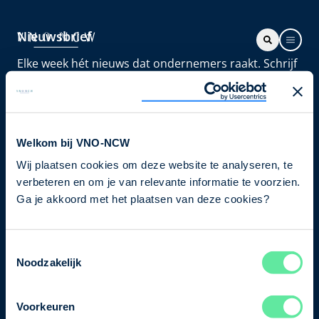
Nieuwsbrief
Elke week hét nieuws dat ondernemers raakt. Schrijf
je nu in voor de VNO-NCW nieuwsbrief.
Schrijf je in
Welkom bij VNO-NCW
Wij plaatsen cookies om deze website te analyseren, te
Direct naar
verbeteren en om je van relevante informatie te voorzien.
Ons verhaal
Ga je akkoord met het plaatsen van deze cookies?
Contact
Toestemmingsselectie
Noodzakelijk
Bezuidenhoutseweg 12
2594 AV Den Haag
Voorkeuren
T
+31 70 349 03 49