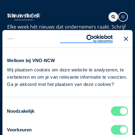
Nieuwsbrief
Elke week hét nieuws dat ondernemers raakt. Schrijf
je nu in voor de VNO-NCW nieuwsbrief.
Schrijf je in
Welkom bij VNO-NCW
Wij plaatsen cookies om deze website te analyseren, te
Direct naar
verbeteren en om je van relevante informatie te voorzien.
Ons verhaal
Ga je akkoord met het plaatsen van deze cookies?
Contact
Toestemmingsselectie
Noodzakelijk
Bezuidenhoutseweg 12
2594 AV Den Haag
Voorkeuren
T
+31 70 349 03 49