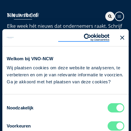
Nieuwsbrief
Elke week hét nieuws dat ondernemers raakt. Schrijf
je nu in voor de VNO-NCW nieuwsbrief.
Schrijf je in
Welkom bij VNO-NCW
Wij plaatsen cookies om deze website te analyseren, te
Direct naar
verbeteren en om je van relevante informatie te voorzien.
Ons verhaal
Ga je akkoord met het plaatsen van deze cookies?
Contact
Toestemmingsselectie
Noodzakelijk
Bezuidenhoutseweg 12
2594 AV Den Haag
Voorkeuren
T
+31 70 349 03 49