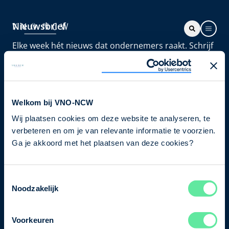
Nieuwsbrief
Elke week hét nieuws dat ondernemers raakt. Schrijf
je nu in voor de VNO-NCW nieuwsbrief.
Schrijf je in
Welkom bij VNO-NCW
Wij plaatsen cookies om deze website te analyseren, te
Direct naar
verbeteren en om je van relevante informatie te voorzien.
Ons verhaal
Ga je akkoord met het plaatsen van deze cookies?
Contact
Toestemmingsselectie
Noodzakelijk
Bezuidenhoutseweg 12
2594 AV Den Haag
Voorkeuren
T
+31 70 349 03 49