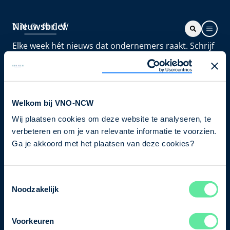
Nieuwsbrief
Elke week hét nieuws dat ondernemers raakt. Schrijf
je nu in voor de VNO-NCW nieuwsbrief.
Schrijf je in
Welkom bij VNO-NCW
Wij plaatsen cookies om deze website te analyseren, te
Direct naar
verbeteren en om je van relevante informatie te voorzien.
Ons verhaal
Ga je akkoord met het plaatsen van deze cookies?
Contact
Toestemmingsselectie
Noodzakelijk
Bezuidenhoutseweg 12
2594 AV Den Haag
Voorkeuren
T
+31 70 349 03 49