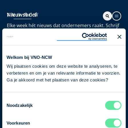
Nieuwsbrief
Elke week hét nieuws dat ondernemers raakt. Schrijf
je nu in voor de VNO-NCW nieuwsbrief.
Schrijf je in
Welkom bij VNO-NCW
Wij plaatsen cookies om deze website te analyseren, te
Direct naar
verbeteren en om je van relevante informatie te voorzien.
Ons verhaal
Ga je akkoord met het plaatsen van deze cookies?
Contact
Toestemmingsselectie
Noodzakelijk
Bezuidenhoutseweg 12
2594 AV Den Haag
Voorkeuren
T
+31 70 349 03 49