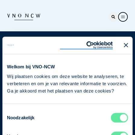
Nieuwsbrief
Elke week hét nieuws dat ondernemers raakt. Schrijf
je nu in voor de VNO-NCW nieuwsbrief.
Welkom bij VNO-NCW
Wij plaatsen cookies om deze website te analyseren, te
Schrijf je in
verbeteren en om je van relevante informatie te voorzien.
Ga je akkoord met het plaatsen van deze cookies?
Direct naar
Toestemmingsselectie
Ons verhaal
Noodzakelijk
Contact