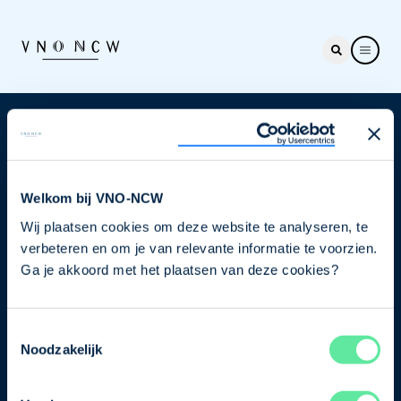
Nieuwsbrief
Elke week hét nieuws dat ondernemers raakt. Schrijf
je nu in voor de VNO-NCW nieuwsbrief.
Welkom bij VNO-NCW
Wij plaatsen cookies om deze website te analyseren, te
Schrijf je in
verbeteren en om je van relevante informatie te voorzien.
Ga je akkoord met het plaatsen van deze cookies?
Direct naar
Toestemmingsselectie
Ons verhaal
Noodzakelijk
Contact