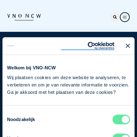
Nieuwsbrief
Elke week hét nieuws dat ondernemers raakt. Schrijf
je nu in voor de VNO-NCW nieuwsbrief.
Welkom bij VNO-NCW
Wij plaatsen cookies om deze website te analyseren, te
Schrijf je in
verbeteren en om je van relevante informatie te voorzien.
Ga je akkoord met het plaatsen van deze cookies?
Direct naar
Toestemmingsselectie
Ons verhaal
Noodzakelijk
Contact