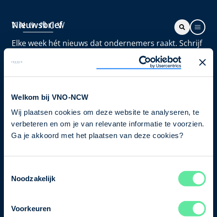
Nieuwsbrief
Elke week hét nieuws dat ondernemers raakt. Schrijf
je nu in voor de VNO-NCW nieuwsbrief.
Schrijf je in
Welkom bij VNO-NCW
Wij plaatsen cookies om deze website te analyseren, te
Direct naar
verbeteren en om je van relevante informatie te voorzien.
Ons verhaal
Ga je akkoord met het plaatsen van deze cookies?
Contact
Toestemmingsselectie
Noodzakelijk
Bezuidenhoutseweg 12
2594 AV Den Haag
Voorkeuren
T
+31 70 349 03 49