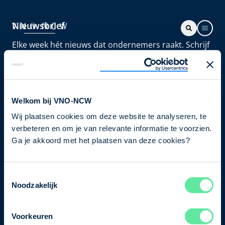
Nieuwsbrief
Elke week hét nieuws dat ondernemers raakt. Schrijf
je nu in voor de VNO-NCW nieuwsbrief.
Schrijf je in
Welkom bij VNO-NCW
Wij plaatsen cookies om deze website te analyseren, te
Direct naar
verbeteren en om je van relevante informatie te voorzien.
Ons verhaal
Ga je akkoord met het plaatsen van deze cookies?
Contact
Toestemmingsselectie
Noodzakelijk
Bezuidenhoutseweg 12
2594 AV Den Haag
Voorkeuren
T
+31 70 349 03 49