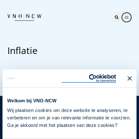
Inflatie
Welkom bij VNO-NCW
Wij plaatsen cookies om deze website te analyseren, te
Nieuwsbrief
verbeteren en om je van relevante informatie te voorzien.
Elke week hét nieuws dat ondernemers raakt. Schrijf
Ga je akkoord met het plaatsen van deze cookies?
je nu in voor de VNO-NCW nieuwsbrief.