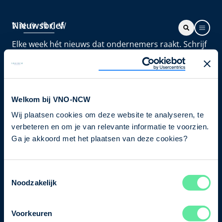
Nieuwsbrief
Elke week hét nieuws dat ondernemers raakt. Schrijf
je nu in voor de VNO-NCW nieuwsbrief.
Schrijf je in
Welkom bij VNO-NCW
Wij plaatsen cookies om deze website te analyseren, te
Direct naar
verbeteren en om je van relevante informatie te voorzien.
Ons verhaal
Ga je akkoord met het plaatsen van deze cookies?
Contact
Toestemmingsselectie
Noodzakelijk
Bezuidenhoutseweg 12
2594 AV Den Haag
Voorkeuren
T
+31 70 349 03 49