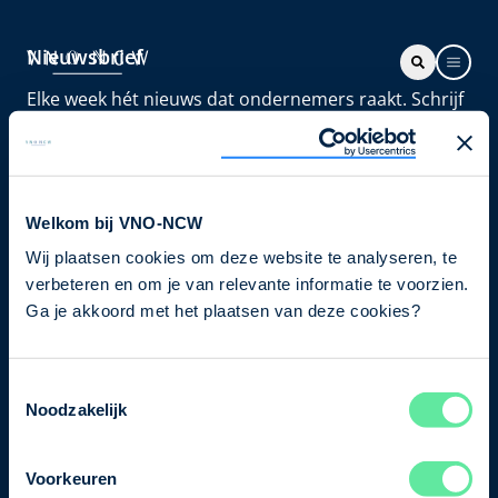
Nieuwsbrief
Elke week hét nieuws dat ondernemers raakt. Schrijf
je nu in voor de VNO-NCW nieuwsbrief.
Schrijf je in
Welkom bij VNO-NCW
Wij plaatsen cookies om deze website te analyseren, te
Direct naar
verbeteren en om je van relevante informatie te voorzien.
Ons verhaal
Ga je akkoord met het plaatsen van deze cookies?
Contact
Toestemmingsselectie
Noodzakelijk
Bezuidenhoutseweg 12
2594 AV Den Haag
Voorkeuren
T
+31 70 349 03 49