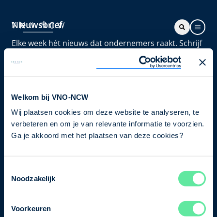
Nieuwsbrief
Elke week hét nieuws dat ondernemers raakt. Schrijf
je nu in voor de VNO-NCW nieuwsbrief.
Schrijf je in
Welkom bij VNO-NCW
Wij plaatsen cookies om deze website te analyseren, te
Direct naar
verbeteren en om je van relevante informatie te voorzien.
Ons verhaal
Ga je akkoord met het plaatsen van deze cookies?
Contact
Toestemmingsselectie
Noodzakelijk
Bezuidenhoutseweg 12
2594 AV Den Haag
Voorkeuren
T
+31 70 349 03 49