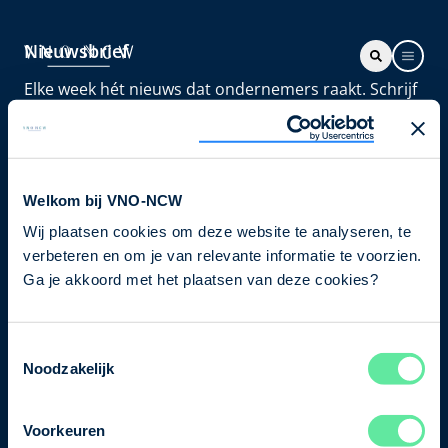
Nieuwsbrief
Elke week hét nieuws dat ondernemers raakt. Schrijf
je nu in voor de VNO-NCW nieuwsbrief.
Schrijf je in
Welkom bij VNO-NCW
Wij plaatsen cookies om deze website te analyseren, te
Direct naar
verbeteren en om je van relevante informatie te voorzien.
Ons verhaal
Ga je akkoord met het plaatsen van deze cookies?
Contact
Toestemmingsselectie
Noodzakelijk
Bezuidenhoutseweg 12
2594 AV Den Haag
Voorkeuren
T
+31 70 349 03 49