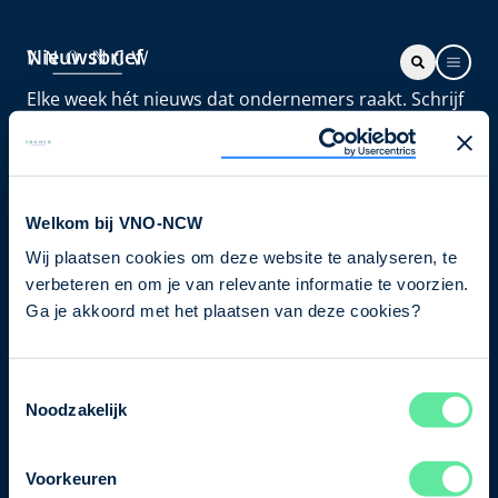
Nieuwsbrief
Elke week hét nieuws dat ondernemers raakt. Schrijf
je nu in voor de VNO-NCW nieuwsbrief.
Schrijf je in
Welkom bij VNO-NCW
Wij plaatsen cookies om deze website te analyseren, te
Direct naar
verbeteren en om je van relevante informatie te voorzien.
Ons verhaal
Ga je akkoord met het plaatsen van deze cookies?
Contact
Toestemmingsselectie
Noodzakelijk
Bezuidenhoutseweg 12
2594 AV Den Haag
Voorkeuren
T
+31 70 349 03 49