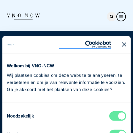
Nieuwsbrief
Elke week hét nieuws dat ondernemers raakt. Schrijf
je nu in voor de VNO-NCW nieuwsbrief.
Welkom bij VNO-NCW
Wij plaatsen cookies om deze website te analyseren, te
Schrijf je in
verbeteren en om je van relevante informatie te voorzien.
Ga je akkoord met het plaatsen van deze cookies?
Direct naar
Toestemmingsselectie
Ons verhaal
Noodzakelijk
Contact