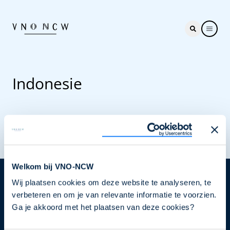
Indonesie
Welkom bij VNO-NCW
Wij plaatsen cookies om deze website te analyseren, te
Nieuwsbrief
verbeteren en om je van relevante informatie te voorzien.
Elke week hét nieuws dat ondernemers raakt. Schrijf
Ga je akkoord met het plaatsen van deze cookies?
je nu in voor de VNO-NCW nieuwsbrief.