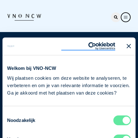
Nieuwsbrief
Elke week hét nieuws dat ondernemers raakt. Schrijf
je nu in voor de VNO-NCW nieuwsbrief.
Welkom bij VNO-NCW
Wij plaatsen cookies om deze website te analyseren, te
Schrijf je in
verbeteren en om je van relevante informatie te voorzien.
Ga je akkoord met het plaatsen van deze cookies?
Direct naar
Toestemmingsselectie
Ons verhaal
Noodzakelijk
Contact