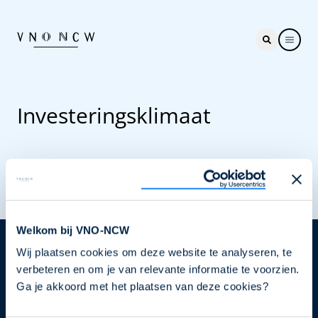
Investeringsklimaat
Welkom bij VNO-NCW
Wij plaatsen cookies om deze website te analyseren, te
Nieuwsbrief
verbeteren en om je van relevante informatie te voorzien.
Elke week hét nieuws dat ondernemers raakt. Schrijf
Ga je akkoord met het plaatsen van deze cookies?
je nu in voor de VNO-NCW nieuwsbrief.