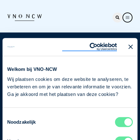
Nieuwsbrief
Elke week hét nieuws dat ondernemers raakt. Schrijf
je nu in voor de VNO-NCW nieuwsbrief.
Welkom bij VNO-NCW
Wij plaatsen cookies om deze website te analyseren, te
Schrijf je in
verbeteren en om je van relevante informatie te voorzien.
Ga je akkoord met het plaatsen van deze cookies?
Direct naar
Toestemmingsselectie
Ons verhaal
Noodzakelijk
Contact