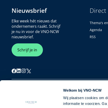
Nieuwsbrief
Direct
Elke week hét nieuws dat
Thema's e
ondernemers raakt. Schrijf
Agenda
je nu in voor de VNO-NCW
nieuwsbrief.
RSS
Schrijf je in
Cookiebeleid
Privacybeleid
Disclaimer
Welkom bij VNO-NCW
Wij plaatsen cookies om d
informatie te voorzien. G