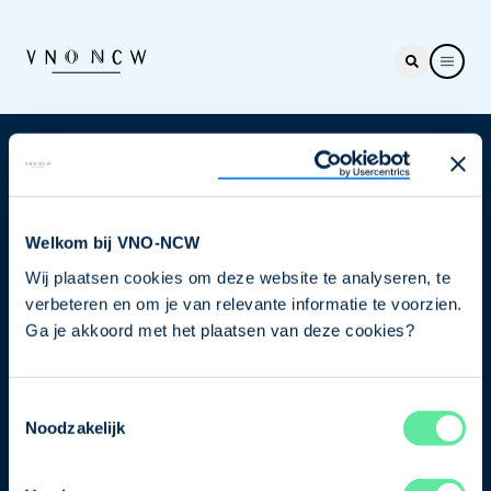
Nieuwsbrief
Elke week hét nieuws dat ondernemers raakt. Schrijf
je nu in voor de VNO-NCW nieuwsbrief.
Welkom bij VNO-NCW
Wij plaatsen cookies om deze website te analyseren, te
Schrijf je in
verbeteren en om je van relevante informatie te voorzien.
Ga je akkoord met het plaatsen van deze cookies?
Direct naar
Toestemmingsselectie
Ons verhaal
Noodzakelijk
Contact