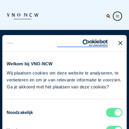
Nieuwsbrief
Elke week hét nieuws dat ondernemers raakt. Schrijf
je nu in voor de VNO-NCW nieuwsbrief.
Welkom bij VNO-NCW
Wij plaatsen cookies om deze website te analyseren, te
Schrijf je in
verbeteren en om je van relevante informatie te voorzien.
Ga je akkoord met het plaatsen van deze cookies?
Direct naar
Toestemmingsselectie
Ons verhaal
Noodzakelijk
Contact