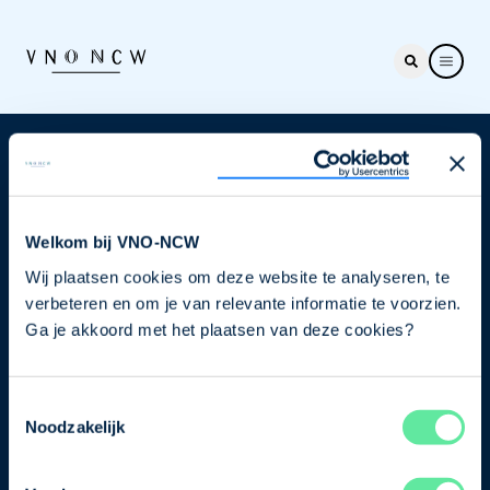
Nieuwsbrief
Elke week hét nieuws dat ondernemers raakt. Schrijf
je nu in voor de VNO-NCW nieuwsbrief.
Welkom bij VNO-NCW
Wij plaatsen cookies om deze website te analyseren, te
Schrijf je in
verbeteren en om je van relevante informatie te voorzien.
Ga je akkoord met het plaatsen van deze cookies?
Direct naar
Toestemmingsselectie
Ons verhaal
Noodzakelijk
Contact