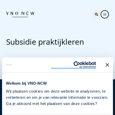
Subsidie praktijkleren
Welkom bij VNO-NCW
Wij plaatsen cookies om deze website te analyseren, te
Nieuwsbrief
verbeteren en om je van relevante informatie te voorzien.
Elke week hét nieuws dat ondernemers raakt. Schrijf
Ga je akkoord met het plaatsen van deze cookies?
je nu in voor de VNO-NCW nieuwsbrief.