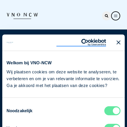
Nieuwsbrief
Elke week hét nieuws dat ondernemers raakt. Schrijf
je nu in voor de VNO-NCW nieuwsbrief.
Welkom bij VNO-NCW
Wij plaatsen cookies om deze website te analyseren, te
Schrijf je in
verbeteren en om je van relevante informatie te voorzien.
Ga je akkoord met het plaatsen van deze cookies?
Direct naar
Toestemmingsselectie
Ons verhaal
Noodzakelijk
Contact