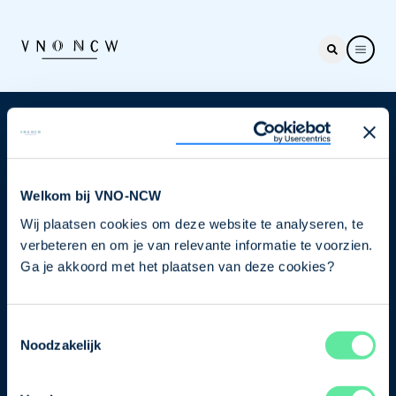
Nieuwsbrief
Elke week hét nieuws dat ondernemers raakt. Schrijf
je nu in voor de VNO-NCW nieuwsbrief.
Welkom bij VNO-NCW
Wij plaatsen cookies om deze website te analyseren, te
Schrijf je in
verbeteren en om je van relevante informatie te voorzien.
Ga je akkoord met het plaatsen van deze cookies?
Direct naar
Toestemmingsselectie
Ons verhaal
Noodzakelijk
Contact