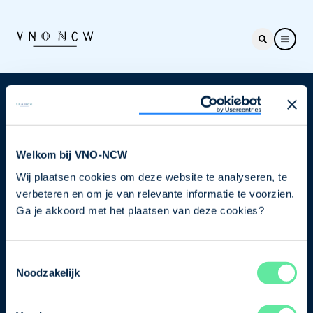
Nieuwsbrief
Elke week hét nieuws dat ondernemers raakt. Schrijf
je nu in voor de VNO-NCW nieuwsbrief.
Welkom bij VNO-NCW
Wij plaatsen cookies om deze website te analyseren, te
Schrijf je in
verbeteren en om je van relevante informatie te voorzien.
Ga je akkoord met het plaatsen van deze cookies?
Direct naar
Toestemmingsselectie
Ons verhaal
Noodzakelijk
Contact